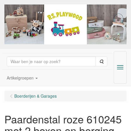
Zoeken
Menu
Artikelgroepen
Boerderijen & Garages
Paardenstal roze 610245
met 2 boxen en berging