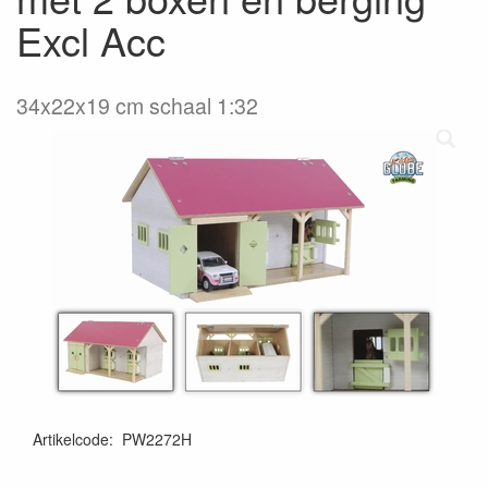
Excl Acc
34x22x19 cm schaal 1:32
Artikelcode
:
PW2272H
8713219382783