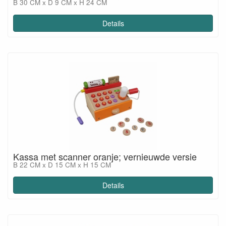
B 30 CM x D 9 CM x H 24 CM
Details
Kassa met scanner oranje; vernieuwde versie
B 22 CM x D 15 CM x H 15 CM
Details