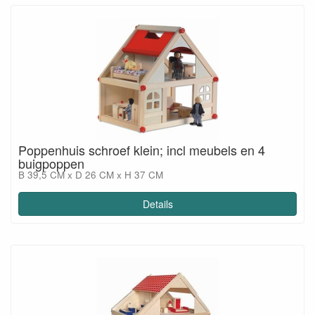
Poppenhuis schroef klein; incl meubels en 4
buigpoppen
B 39,5 CM x D 26 CM x H 37 CM
Details