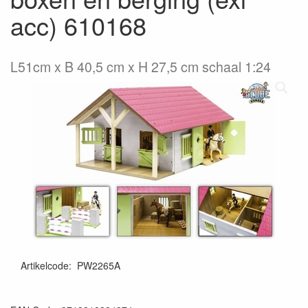
acc) 610168
L51cm x B 40,5 cm x H 27,5 cm schaal 1:24
Artikelcode
:
PW2265A
8713219334874