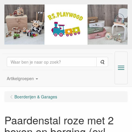
Zoeken
Menu
Artikelgroepen
Boerderijen & Garages
Paardenstal roze met 2
boxen en berging (exl