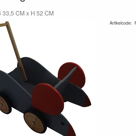
B 33,5 CM x H 52 CM
Artikelcode
: