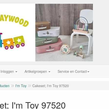
Inloggen
Artikelgroepen
Service en Contact
ducten
I'm Toy
Cakeset; I'm Toy 97520
t; I'm Toy 97520