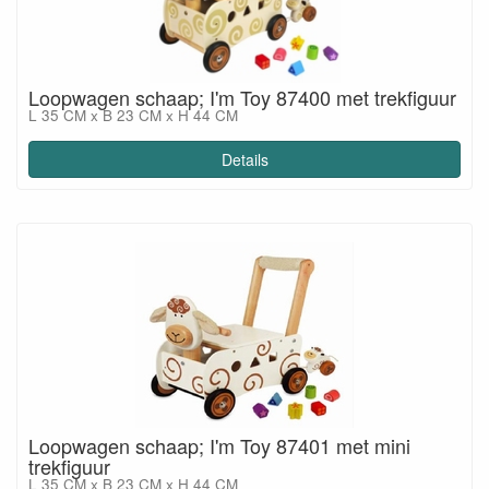
Loopwagen schaap; I'm Toy 87400 met trekfiguur
L 35 CM x B 23 CM x H 44 CM
Details
Loopwagen schaap; I'm Toy 87401 met mini
trekfiguur
L 35 CM x B 23 CM x H 44 CM