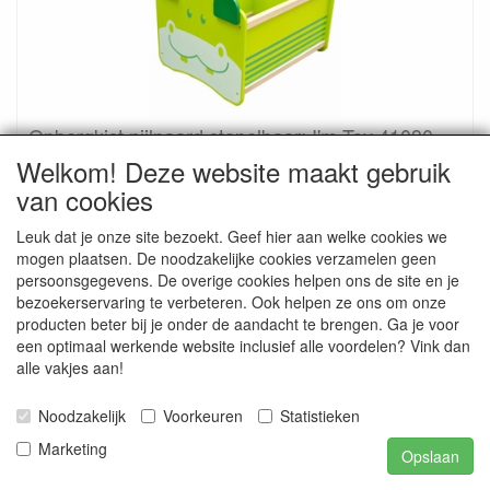
Opbergkist nijlpaard stapelbaar; I'm Toy 41030
(gv)
Welkom! Deze website maakt gebruik
L 44 CM H 32,5 CM
van cookies
Details
Leuk dat je onze site bezoekt. Geef hier aan welke cookies we
mogen plaatsen. De noodzakelijke cookies verzamelen geen
persoonsgegevens. De overige cookies helpen ons de site en je
bezoekerservaring te verbeteren. Ook helpen ze ons om onze
producten beter bij je onder de aandacht te brengen. Ga je voor
een optimaal werkende website inclusief alle voordelen? Vink dan
alle vakjes aan!
Noodzakelijk
Voorkeuren
Statistieken
Marketing
Opslaan