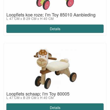
Loopfiets koe roze; I'm Toy 85010 Aanbieding
L 47 CM x B 29 CM x H 40 CM
Details
Loopfiets schaap; I'm Toy 80005
L 47 CM x B 29 CM x H 40 CM
Details