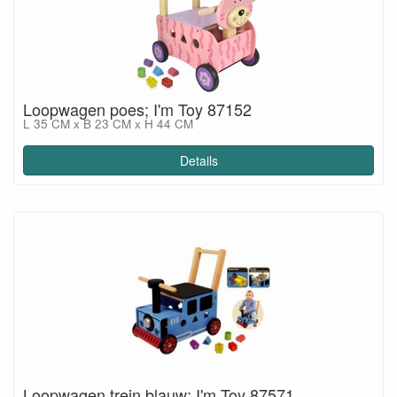
Loopwagen poes; I'm Toy 87152
L 35 CM x B 23 CM x H 44 CM
Details
Loopwagen trein blauw; I'm Toy 87571