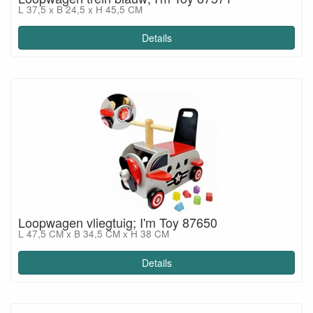
L 37,5 x B 24,5 x H 45,5 CM
Details
Loopwagen vliegtuig; I'm Toy 87650
L 47,5 CM x B 34,5 CM x H 38 CM
Details