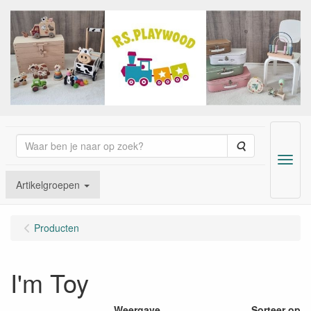
Zoeken
Menu
Artikelgroepen
Producten
I'm Toy
Weergave
Sorteer op