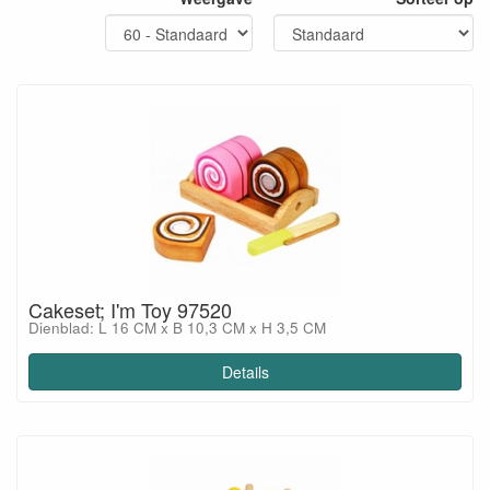
Cakeset; I'm Toy 97520
Dienblad: L 16 CM x B 10,3 CM x H 3,5 CM
Details