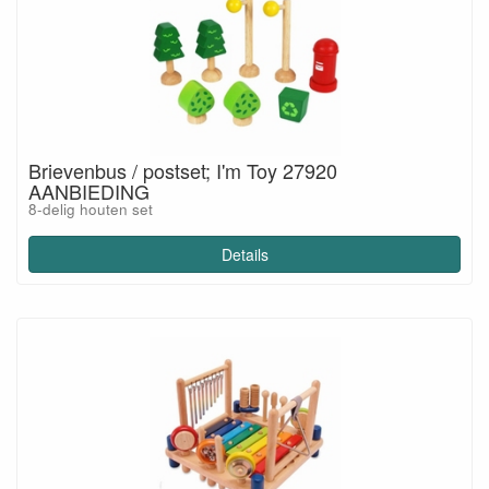
Brievenbus / postset; I'm Toy 27920
AANBIEDING
8-delig houten set
Details