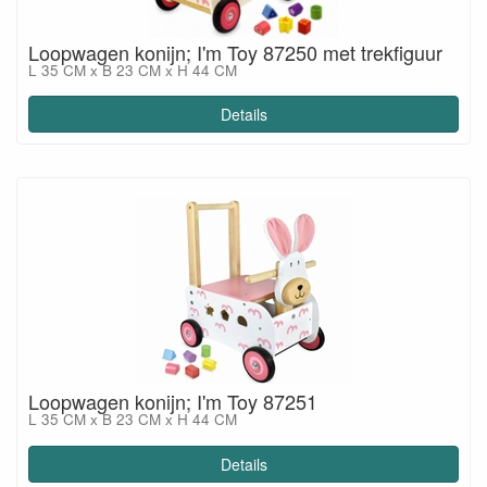
Loopwagen konijn; I'm Toy 87250 met trekfiguur
L 35 CM x B 23 CM x H 44 CM
Details
Loopwagen konijn; I'm Toy 87251
L 35 CM x B 23 CM x H 44 CM
Details