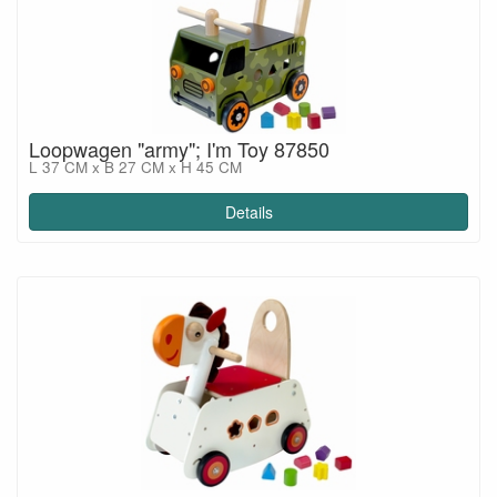
Loopwagen "army"; I'm Toy 87850
L 37 CM x B 27 CM x H 45 CM
Details