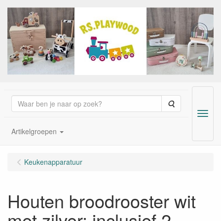
Zoeken
Menu
Artikelgroepen
Keukenapparatuur
Houten broodrooster wit
met zilver; inclusief 2