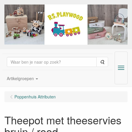
Zoeken
Menu
Artikelgroepen
Poppenhuis Attributen
Theepot met theeservies
bruin / rood