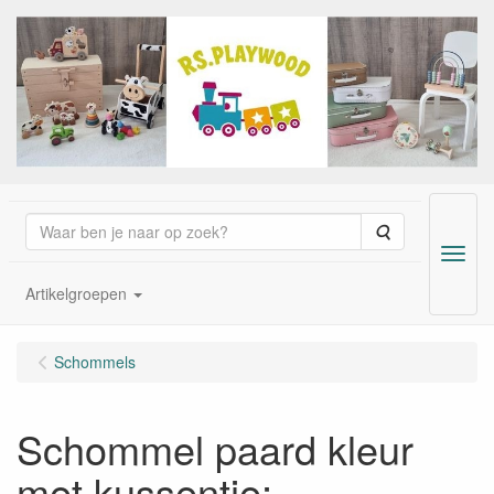
Zoeken
Menu
Artikelgroepen
Schommels
Schommel paard kleur
met kussentje;