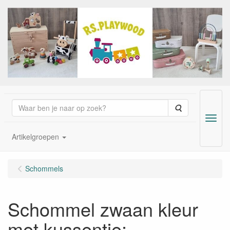
Zoeken
Menu
Artikelgroepen
Schommels
Schommel zwaan kleur
met kussentje;