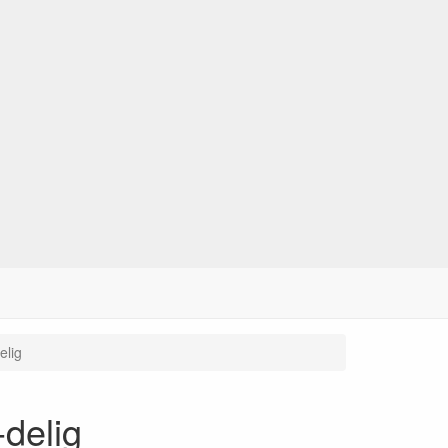
elig
-delig