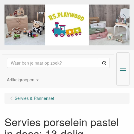
Zoeken
Menu
Artikelgroepen
Servies & Pannenset
Servies porselein pastel
in doos; 13-delig